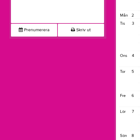
Mån
2
Tis
3
Prenumerera
Skriv ut
Ons
4
Tor
5
Fre
6
Lör
7
Sön
8