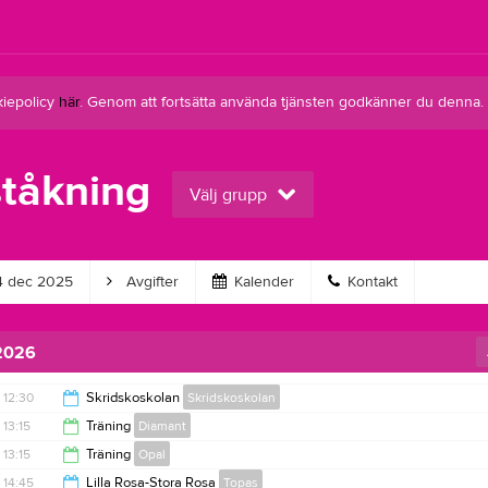
kiepolicy
här
. Genom att fortsätta använda tjänsten godkänner du denna.
tåkning
Välj grupp
4 dec 2025
Avgifter
Kalender
Kontakt
 2026
12:30
Skridskoskolan
Skridskoskolan
13:15
Träning
Diamant
13:15
13:15
Träning
Opal
14:30
14:45
Lilla Rosa-Stora Rosa
Topas