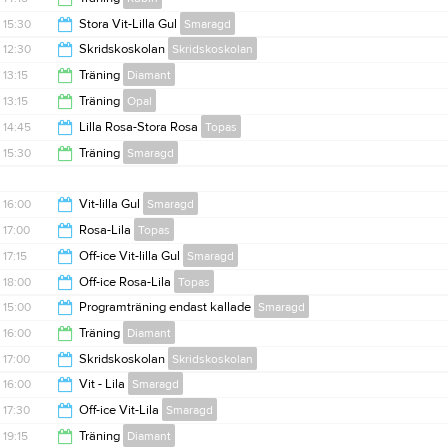
14:15
15:30
Stora Vit-Lilla Gul
Smaragd
15:00
12:30
Skridskoskolan
Skridskoskolan
16:30
13:15
Träning
Diamant
13:15
13:15
Träning
Opal
14:30
14:45
Lilla Rosa-Stora Rosa
Topas
14:00
15:30
Träning
Smaragd
15:30
16:15
16:00
Vit-lilla Gul
Smaragd
17:00
Rosa-Lila
Topas
17:00
17:15
Off-ice Vit-lilla Gul
Smaragd
17:45
18:00
Off-ice Rosa-Lila
Topas
18:00
15:00
Programträning endast kallade
Smaragd
18:45
16:00
Träning
Diamant
16:00
17:00
Skridskoskolan
Skridskoskolan
17:00
16:00
Vit - Lila
Smaragd
17:45
17:30
Off-ice Vit-Lila
Smaragd
17:15
19:15
Träning
Diamant