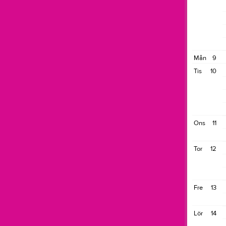
Mån
9
Tis
10
Ons
11
Tor
12
Fre
13
Lör
14