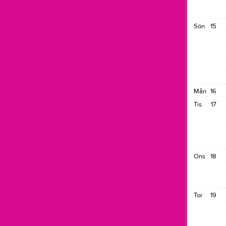
Sön
15
Mån
16
Tis
17
Ons
18
Tor
19