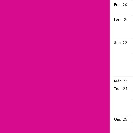
Fre
20
Lör
21
Sön
22
Mån
23
Tis
24
Ons
25