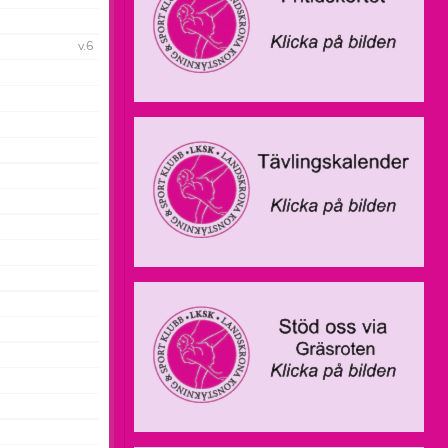
Om klubben
v.6