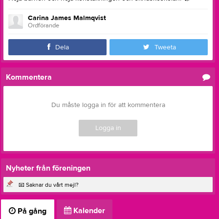
Carina James Malmqvist
Ordförande
Dela
Tweeta
Kommentera
Du måste logga in för att kommentera
Logga in
Nyheter från föreningen
📧 Saknar du vårt mejl?
Kalender
På gång