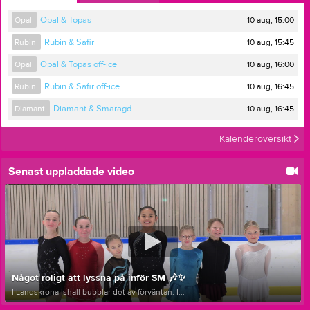
10 aug, 15:00
Opal
Opal & Topas
10 aug, 15:45
Rubin
Rubin & Safir
10 aug, 16:00
Opal
Opal & Topas off-ice
10 aug, 16:45
Rubin
Rubin & Safir off-ice
10 aug, 16:45
Diamant
Diamant & Smaragd
Kalenderöversikt
Senast uppladdade video
Något roligt att lyssna på inför SM 🎶✨
I Landskrona Ishall bubblar det av förväntan. I...