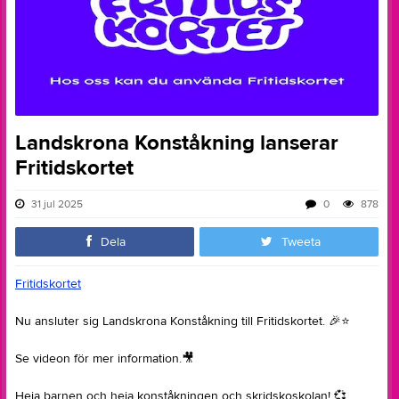
Landskrona Konståkning lanserar
Fritidskortet
31 jul 2025
0
878
Dela
Tweeta
Fritidskortet
Nu ansluter sig Landskrona Konståkning till Fritidskortet.
🎉
⭐
Se videon för mer information.
🎥
Heja barnen och heja konståkningen och skridskoskolan!
💞