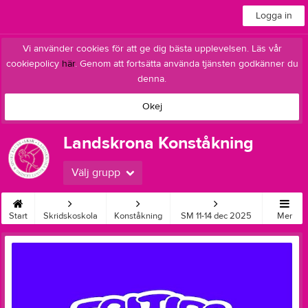
Logga in
Vi använder cookies för att ge dig bästa upplevelsen. Läs vår
cookiepolicy
här
. Genom att fortsätta använda tjänsten godkänner du
denna.
Okej
Landskrona Konståkning
Välj grupp
Start
Skridskoskola
Konståkning
SM 11-14 dec 2025
Mer