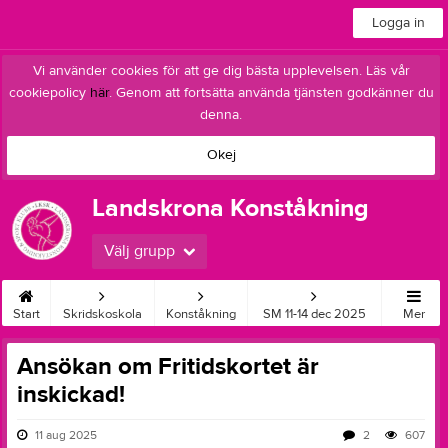
Logga in
Vi använder cookies för att ge dig bästa upplevelsen. Läs vår
cookiepolicy
här
. Genom att fortsätta använda tjänsten godkänner du
denna.
Okej
Landskrona Konståkning
Välj grupp
Start
Skridskoskola
Konståkning
SM 11-14 dec 2025
Mer
Ansökan om Fritidskortet är
inskickad!
11 aug 2025
2
607