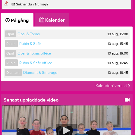
📧 Saknar du vårt mejl?
Kalender
På gång
10 aug, 15:00
Opal
Opal & Topas
10 aug, 15:45
Rubin
Rubin & Safir
10 aug, 16:00
Opal
Opal & Topas off-ice
10 aug, 16:45
Rubin
Rubin & Safir off-ice
10 aug, 16:45
Diamant
Diamant & Smaragd
Kalenderöversikt
Senast uppladdade video