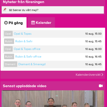
Nyheter från föreningen
📧 Saknar du vårt mejl?
Kalender
På gång
10 aug, 15:00
Opal
Opal & Topas
10 aug, 15:45
Rubin
Rubin & Safir
10 aug, 16:00
Opal
Opal & Topas off-ice
10 aug, 16:45
Rubin
Rubin & Safir off-ice
10 aug, 16:45
Diamant
Diamant & Smaragd
Kalenderöversikt
Senast uppladdade video