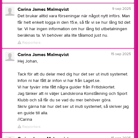
9 sep 2025
Carina James Malmqvist
Det brukar alltid vara förseningar när något nytt införs. Man
får helt enkelt logga in den 15:e, så får vi se hur lång tid det
tar. Vi har ingen information om hur lång tid utbetalningen
beräknas ta. Vi behöver alla lite tålamod just nu.
Rapportera
15 sep 2025
Carina James Malmqvist
Hej Johan,
Tack för att du delar med dig hur det ser ut inuti systemet.
Infon ni har fått är infon vi har från Laget.se.
Vi har tyvärr inte fått några guider från Fritidskortet.
Jag tänker att ni väljer Landskrona Konståkning och Sport
Klubb och så får du se vad du mer behöver göra.
Skriv gärna här hur det ser ut inuti systemet, så skriver jag
en guide till alla.
//Carina
Rapportera