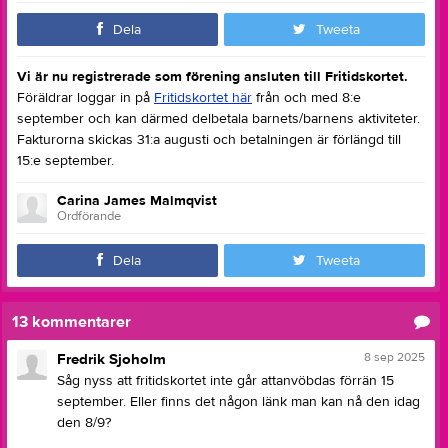
Dela
Tweeta
Vi är nu registrerade som förening ansluten till Fritidskortet.
Föräldrar loggar in på
Fritidskortet här
från och med 8:e
september och kan därmed delbetala barnets/barnens aktiviteter.
Fakturorna skickas 31:a augusti och betalningen är förlängd till
15:e september.
Carina James Malmqvist
Ordförande
Dela
Tweeta
13
kommentarer
8 sep 2025
Fredrik Sjoholm
Såg nyss att fritidskortet inte går attanvöbdas förrän 15
september. Eller finns det någon länk man kan nå den idag
den 8/9?