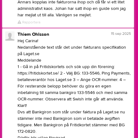
Annars kopplas inte fakturorna ihop och då får vi ett litet
administrativt kaos. Johan har satt ihop en guide som jag
har mejlat ut till alla. Vänligen se mejlet.
Rapportera
15 sep 2025
Thiem Ohlsson
Hej Carina!
Nedanstående text står det under fakturans specifikation
på Laget.se
Meddelande
1 - Gå in på Fritidskortets och sök upp din förening:
https://fritidskortet.se/ 2 - Välj BG: 133-5546, Ping Payments,
betalleverantör hos Laget.se 3 – Ange OCR-nummer. 4 –
För resterande belopp behöver du göra en egen
inbetalning till samma bankgiro 133-5546 och med samma
OCR-nummer. Observera att Swish inte går att använda.
Klart!
Dvs att Bankgiron som står under faktura på Laget.se nu
stämmer inte med Bankgiron som vi betalade avgiften
tidigare. Men Bankgiron på Fritidkortet stämmer med BG
172-0820.