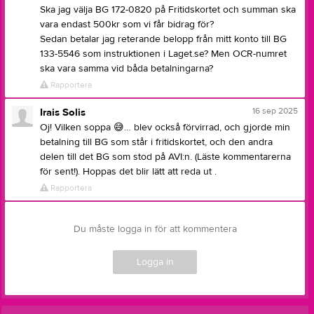
Ska jag välja BG 172-0820 på Fritidskortet och summan ska
vara endast 500kr som vi får bidrag för?
Sedan betalar jag reterande belopp från mitt konto till BG
133-5546 som instruktionen i Laget.se? Men OCR-numret
ska vara samma vid båda betalningarna?
Rapportera
16 sep 2025
Irais Solis
Oj! Vilken soppa
😅
… blev också förvirrad, och gjorde min
betalning till BG som står i fritidskortet, och den andra
delen till det BG som stod på AVI:n. (Läste kommentarerna
för sent!). Hoppas det blir lätt att reda ut .
Rapportera
Du måste logga in för att kommentera
Logga in