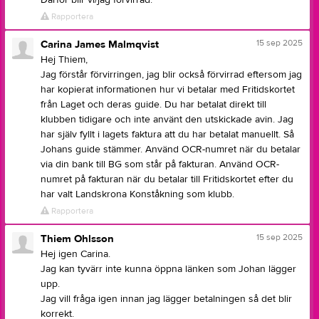
Därför blir vi/jag förvirrad.
Rapportera
15 sep 2025
Carina James Malmqvist
Hej Thiem,
Jag förstår förvirringen, jag blir också förvirrad eftersom jag
har kopierat informationen hur vi betalar med Fritidskortet
från Laget och deras guide. Du har betalat direkt till
klubben tidigare och inte använt den utskickade avin. Jag
har själv fyllt i lagets faktura att du har betalat manuellt. Så
Johans guide stämmer. Använd OCR-numret när du betalar
via din bank till BG som står på fakturan. Använd OCR-
numret på fakturan när du betalar till Fritidskortet efter du
har valt Landskrona Konståkning som klubb.
Rapportera
15 sep 2025
Thiem Ohlsson
Hej igen Carina.
Jag kan tyvärr inte kunna öppna länken som Johan lägger
upp.
Jag vill fråga igen innan jag lägger betalningen så det blir
korrekt.