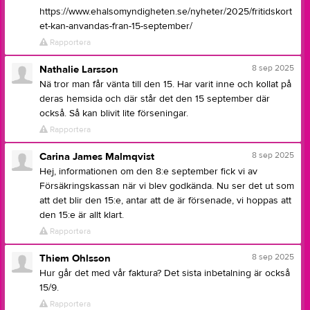
https://www.ehalsomyndigheten.se/nyheter/2025/fritidskort
et-kan-anvandas-fran-15-september/
Rapportera
8 sep 2025
Nathalie Larsson
Nä tror man får vänta till den 15. Har varit inne och kollat på
deras hemsida och där står det den 15 september där
också. Så kan blivit lite förseningar.
Rapportera
8 sep 2025
Carina James Malmqvist
Hej, informationen om den 8:e september fick vi av
Försäkringskassan när vi blev godkända. Nu ser det ut som
att det blir den 15:e, antar att de är försenade, vi hoppas att
den 15:e är allt klart.
Rapportera
8 sep 2025
Thiem Ohlsson
Hur går det med vår faktura? Det sista inbetalning är också
15/9.
Rapportera