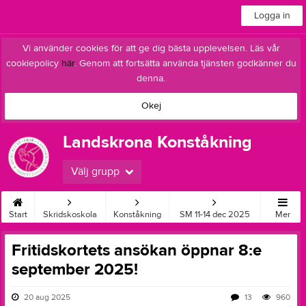
Logga in
Vi använder cookies för att ge dig bästa upplevelsen. Läs vår
cookiepolicy
här
. Genom att fortsätta använda tjänsten godkänner du
denna.
Okej
Landskrona Konståkning
Välj grupp
Start
Skridskoskola
Konståkning
SM 11-14 dec 2025
Mer
Fritidskortets ansökan öppnar 8:e
september 2025!
20 aug 2025
13
960