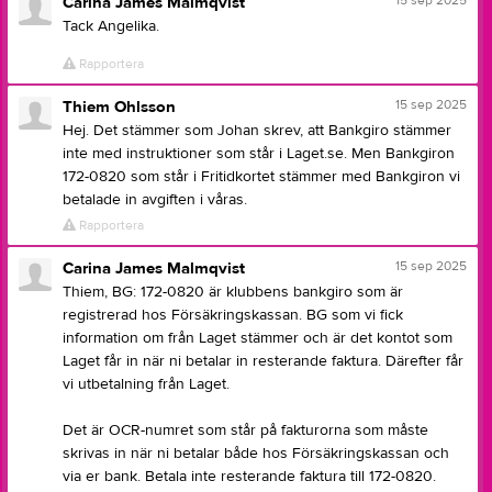
15 sep 2025
Carina James Malmqvist
Tack Angelika.
Rapportera
15 sep 2025
Thiem Ohlsson
Hej. Det stämmer som Johan skrev, att Bankgiro stämmer
inte med instruktioner som står i Laget.se. Men Bankgiron
172-0820 som står i Fritidkortet stämmer med Bankgiron vi
betalade in avgiften i våras.
Rapportera
15 sep 2025
Carina James Malmqvist
Thiem, BG: 172-0820 är klubbens bankgiro som är
registrerad hos Försäkringskassan. BG som vi fick
information om från Laget stämmer och är det kontot som
Laget får in när ni betalar in resterande faktura. Därefter får
vi utbetalning från Laget.
Det är OCR-numret som står på fakturorna som måste
skrivas in när ni betalar både hos Försäkringskassan och
via er bank. Betala inte resterande faktura till 172-0820.