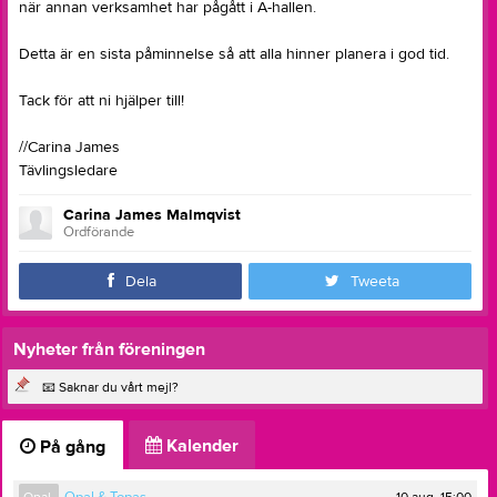
när annan verksamhet har pågått i A-hallen.
Detta är en sista påminnelse så att alla hinner planera i god tid.
Tack för att ni hjälper till!
//Carina James
Tävlingsledare
Carina James Malmqvist
Ordförande
Dela
Tweeta
Nyheter från föreningen
📧 Saknar du vårt mejl?
Kalender
På gång