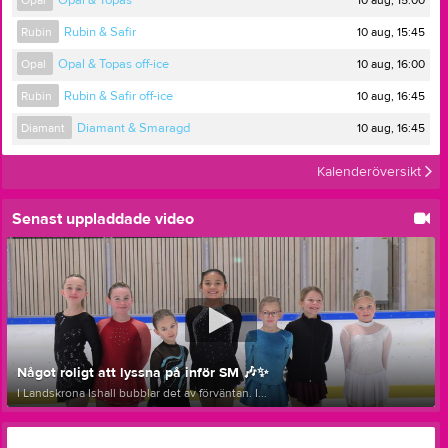
10 aug, 15:00
Opal
Opal & Topas
10 aug, 15:45
Rubin
Rubin & Safir
10 aug, 16:00
Opal
Opal & Topas off-ice
10 aug, 16:45
Rubin
Rubin & Safir off-ice
10 aug, 16:45
Diamant
Diamant & Smaragd
Kalenderöversikt
Senast uppladdade video
Något roligt att lyssna på inför SM 🎶✨
I Landskrona Ishall bubblar det av förväntan. I...