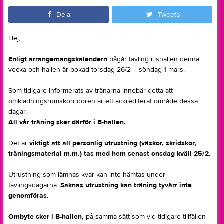
Dela
Tweeta
Hej,
Enligt arrangemangskalendern
pågår tävling i ishallen denna
vecka och hallen är bokad torsdag 26/2 – söndag 1 mars.
Som tidigare informerats av tränarna innebär detta att
omklädningsrumskorridoren är ett ackrediterat område dessa
dagar.
All vår träning sker därför i B-hallen.
Det är
viktigt att all personlig utrustning (väskor, skridskor,
träningsmaterial m.m.) tas med hem senast onsdag kväll 25/2.
Utrustning som lämnas kvar kan inte hämtas under
tävlingsdagarna.
Saknas utrustning kan träning tyvärr inte
genomföras.
Ombyte sker i B-hallen,
på samma sätt som vid tidigare tillfällen