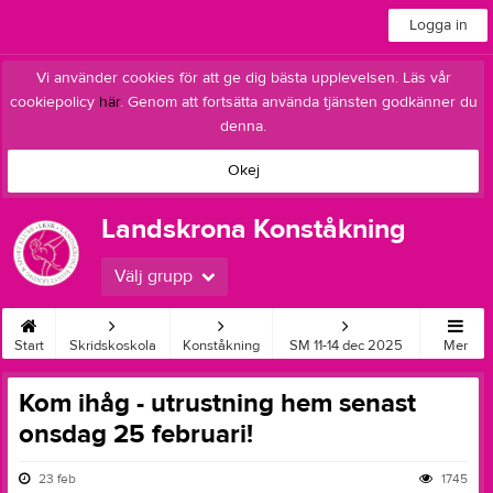
Logga in
Vi använder cookies för att ge dig bästa upplevelsen. Läs vår
cookiepolicy
här
. Genom att fortsätta använda tjänsten godkänner du
denna.
Okej
Landskrona Konståkning
Välj grupp
Start
Skridskoskola
Konståkning
SM 11-14 dec 2025
Mer
Kom ihåg - utrustning hem senast
onsdag 25 februari!
23 feb
1745