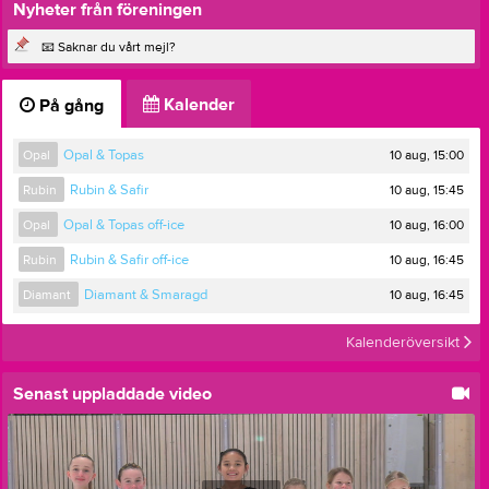
Nyheter från föreningen
📧 Saknar du vårt mejl?
Kalender
På gång
10 aug, 15:00
Opal
Opal & Topas
10 aug, 15:45
Rubin
Rubin & Safir
10 aug, 16:00
Opal
Opal & Topas off-ice
10 aug, 16:45
Rubin
Rubin & Safir off-ice
10 aug, 16:45
Diamant
Diamant & Smaragd
Kalenderöversikt
Senast uppladdade video